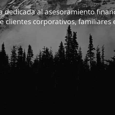
 dedicada al asesoramiento financi
 clientes corporativos, familiares 