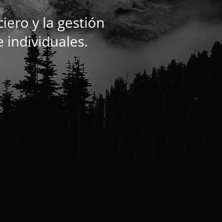
ero y la gestión
e individuales.