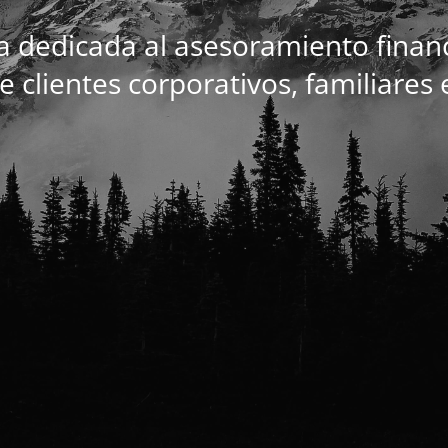
 dedicada al asesoramiento financi
 clientes corporativos, familiares 