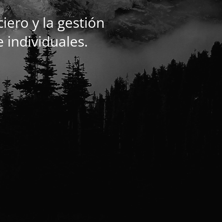
ero y la gestión
e individuales.